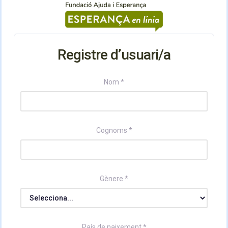
Registre d’usuari/a
Nom *
Cognoms *
Gènere *
País de naixement *